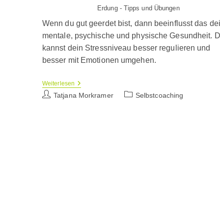
Erdung - Tipps und Übungen
Wenn du gut geerdet bist, dann beeinflusst das de
mentale, psychische und physische Gesundheit. 
kannst dein Stressniveau besser regulieren und
besser mit Emotionen umgehen.
Erdung
Weiterlesen
–
Beitrags-
Beitrags-
Tatjana Morkramer
Selbstcoaching
Warum
Autor:
Kategorie:
Es
Sinnvoll
Ist
Sich
Zu
Erden