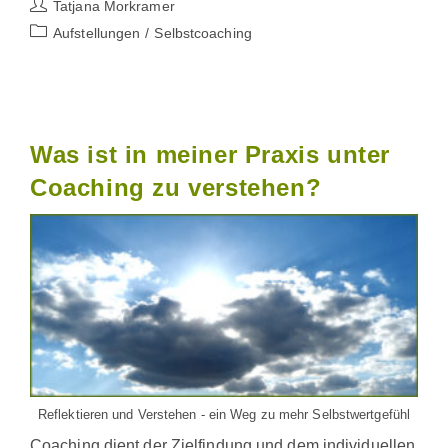
Beitrags-
Tatjana Morkramer
Ein
Autor:
Hawaiianisches
Beitrags-
Aufstellungen
/
Selbstcoaching
Vergebungsritual
Kategorie:
Was ist in meiner Praxis unter
Coaching zu verstehen?
Reflektieren und Verstehen - ein Weg zu mehr Selbstwertgefühl
Coaching dient der Zielfindung und dem individuellen