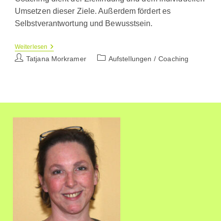
Umsetzen dieser Ziele. Außerdem fördert es
Selbstverantwortung und Bewusstsein.
Was
Weiterlesen
Ist
Beitrags-
Beitrags-
Tatjana Morkramer
Aufstellungen
/
Coaching
In
Autor:
Kategorie:
Meiner
Praxis
Unter
Coaching
Zu
Verstehen?