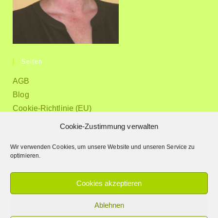
Seiten
AGB
Blog
Cookie-Richtlinie (EU)
Datenschutz
Cookie-Zustimmung verwalten
Downloads
Wir verwenden Cookies, um unsere Website und unseren Service zu
Impressum
optimieren.
Kontakt
Mein Angebot
Cookies akzeptieren
Über mich
Ablehnen