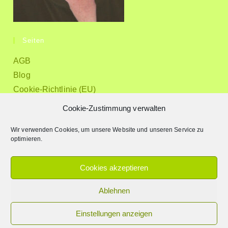
Seiten
AGB
Blog
Cookie-Richtlinie (EU)
Datenschutz
Cookie-Zustimmung verwalten
Downloads
Wir verwenden Cookies, um unsere Website und unseren Service zu
Impressum
optimieren.
Kontakt
Mein Angebot
Cookies akzeptieren
Über mich
Ablehnen
Einstellungen anzeigen
copyright Tatjana Morkramer 2013