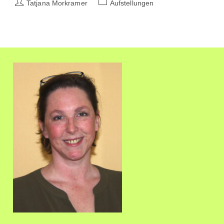
Beitrags-
Beitrags-
Tatjana Morkramer
Aufstellungen
Ich
Autor:
Kategorie:
Mich
Als
Klient
Gut
Auf
Eine
Aufstellung
Vorbereiten?