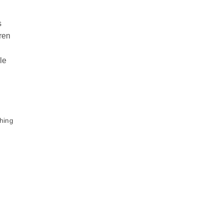
s
ren
le
hing