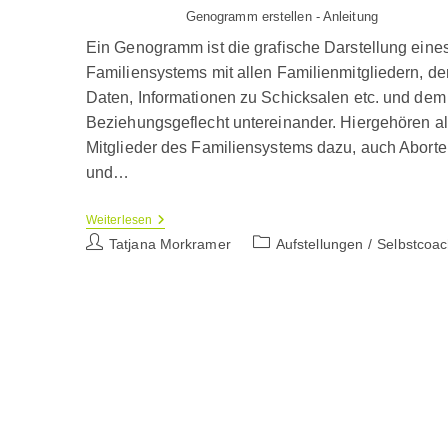
Genogramm erstellen - Anleitung
Ein Genogramm ist die grafische Darstellung eine
Familiensystems mit allen Familienmitgliedern, de
Daten, Informationen zu Schicksalen etc. und dem
Beziehungsgeflecht untereinander. Hiergehören al
Mitglieder des Familiensystems dazu, auch Aborte
und…
Das
Weiterlesen
Genogramm
Beitrags-
Beitrags-
Tatjana Morkramer
Aufstellungen
/
Selbstcoac
–
Autor:
Kategorie:
Erklärung
Und
Anleitung
Zu
Erstellung