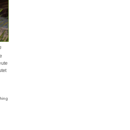
g
e
eute
utet
hing