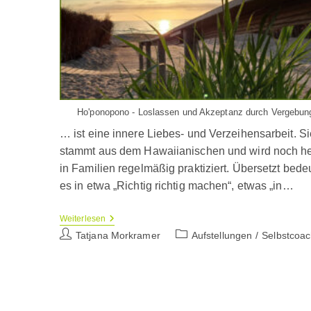
Ho'ponopono - Loslassen und Akzeptanz durch Vergebun
… ist eine innere Liebes- und Verzeihensarbeit. Si
stammt aus dem Hawaiianischen und wird noch h
in Familien regelmäßig praktiziert. Übersetzt bede
es in etwa „Richtig richtig machen“, etwas „in…
Ho’oponopono
Weiterlesen
–
Beitrags-
Beitrags-
Tatjana Morkramer
Aufstellungen
/
Selbstcoac
Ein
Autor:
Kategorie:
Hawaiianisches
Vergebungsritual