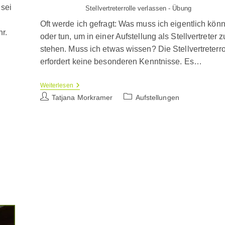
 sei
Stellvertreterrolle verlassen - Übung
Oft werde ich gefragt: Was muss ich eigentlich kön
r.
oder tun, um in einer Aufstellung als Stellvertreter z
stehen. Muss ich etwas wissen? Die Stellvertreterro
erfordert keine besonderen Kenntnisse. Es…
Die
Weiterlesen
Stellvertreterrolle
Beitrags-
Beitrags-
Tatjana Morkramer
Aufstellungen
–
Autor:
Kategorie:
Wie
Funktioniert
Das?