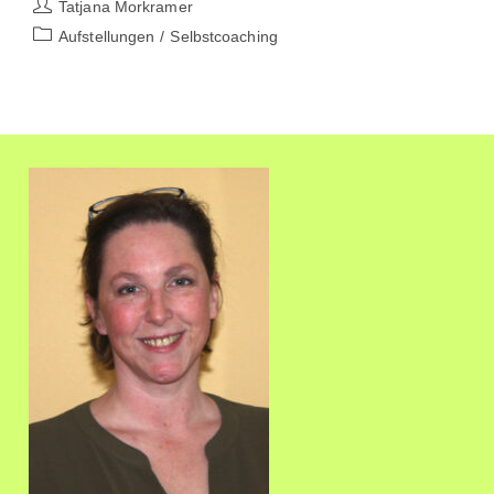
Beitrags-
Tatjana Morkramer
Ein
Autor:
Hawaiianisches
Beitrags-
Aufstellungen
/
Selbstcoaching
Vergebungsritual
Kategorie: